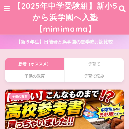
【2025年中学受験組】新小5
から浜学園へ入塾
【mimimama】
【新５年生】日能研と浜学園の進学塾月謝比較
新着（オススメ）
子育て
子供の教育
子育て悩み
子供の教育