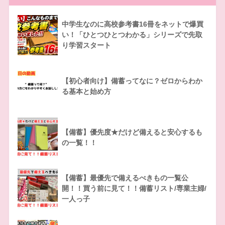
中学生なのに高校参考書16冊をネットで爆買
い！「ひとつひとつわかる」シリーズで先取
り学習スタート
【初心者向け】備蓄ってなに？ゼロからわか
る基本と始め方
【備蓄】優先度★だけど備えると安心するも
の一覧！！
【備蓄】最優先で備えるべきもの一覧公
開！！買う前に見て！！備蓄リスト/専業主婦/
一人っ子