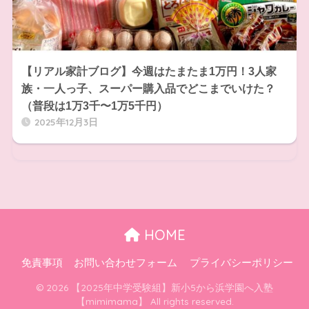
【リアル家計ブログ】今週はたまたま1万円！3人家
族・一人っ子、スーパー購入品でどこまでいけた？
（普段は1万3千〜1万5千円）
2025年12月3日
HOME
免責事項
お問い合わせフォーム
プライバシーポリシー
© 2026 【2025年中学受験組】新小5から浜学園へ入塾
【mimimama】 All rights reserved.