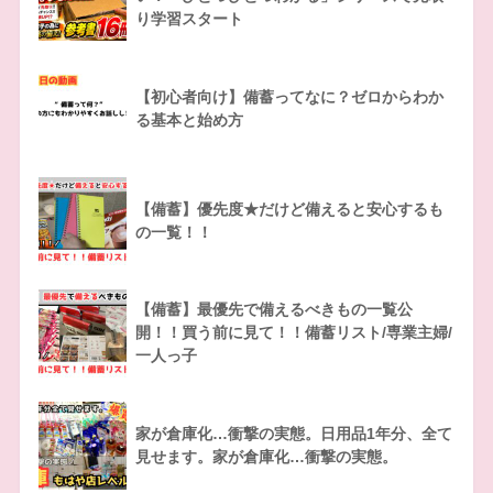
り学習スタート
【初心者向け】備蓄ってなに？ゼロからわか
る基本と始め方
【備蓄】優先度★だけど備えると安心するも
の一覧！！
【備蓄】最優先で備えるべきもの一覧公
開！！買う前に見て！！備蓄リスト/専業主婦/
一人っ子
家が倉庫化…衝撃の実態。日用品1年分、全て
見せます。家が倉庫化…衝撃の実態。