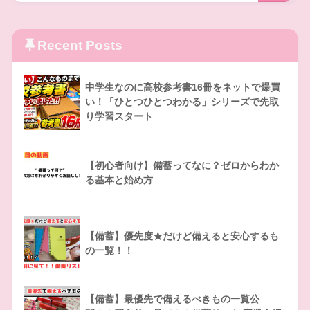
Recent Posts
中学生なのに高校参考書16冊をネットで爆買
い！「ひとつひとつわかる」シリーズで先取
り学習スタート
【初心者向け】備蓄ってなに？ゼロからわか
る基本と始め方
【備蓄】優先度★だけど備えると安心するも
の一覧！！
【備蓄】最優先で備えるべきもの一覧公