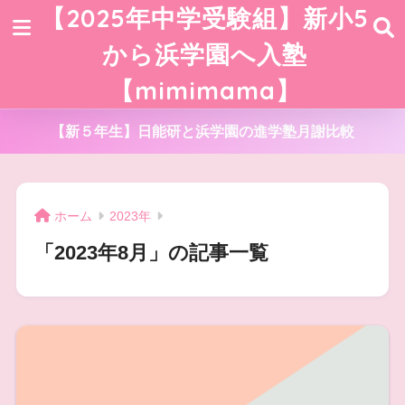
【2025年中学受験組】新小5
から浜学園へ入塾
【mimimama】
【新５年生】日能研と浜学園の進学塾月謝比較
ホーム
2023年
「2023年8月」の記事一覧