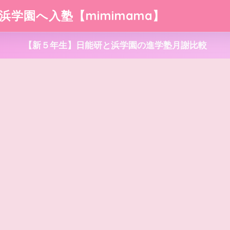
浜学園へ入塾【mimimama】
【新５年生】日能研と浜学園の進学塾月謝比較