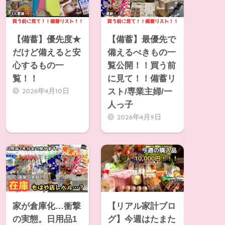
【備蓄】優先度★
【備蓄】最優先で
だけど備えると安
備えるべきもの一
心するもの一
覧公開！！買う前
覧！！
に見て！！備蓄リ
2026年4月10日
スト/専業主婦/一
人っ子
2026年4月9日
家が倉庫化…衝撃
【リアル家計ブロ
の実態。日用品1
グ】今週はたまた