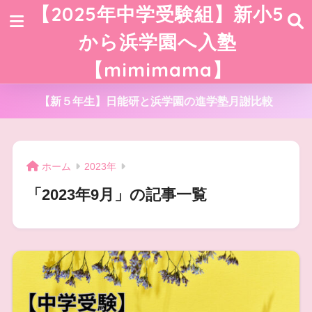
【2025年中学受験組】新小5
から浜学園へ入塾
【mimimama】
【新５年生】日能研と浜学園の進学塾月謝比較
ホーム
2023年
「2023年9月」の記事一覧