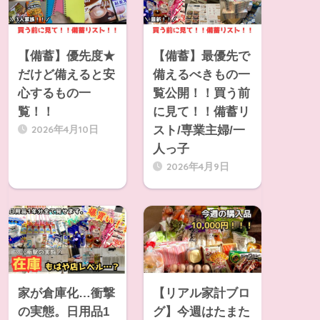
【備蓄】優先度★
【備蓄】最優先で
だけど備えると安
備えるべきもの一
心するもの一
覧公開！！買う前
覧！！
に見て！！備蓄リ
2026年4月10日
スト/専業主婦/一
人っ子
2026年4月9日
家が倉庫化…衝撃
【リアル家計ブロ
の実態。日用品1
グ】今週はたまた