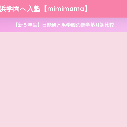
浜学園へ入塾【mimimama】
【新５年生】日能研と浜学園の進学塾月謝比較